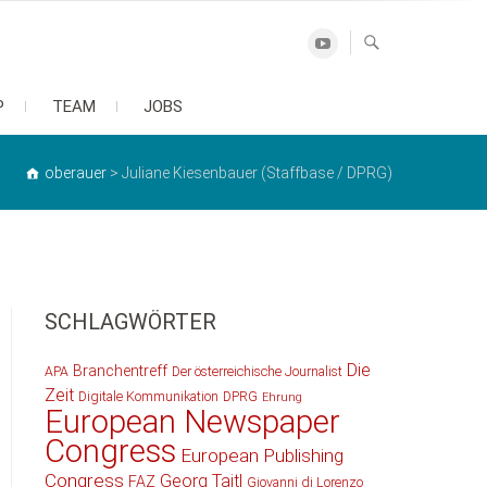
Youtube
P
TEAM
JOBS
oberauer
>
Juliane Kiesenbauer (Staffbase / DPRG)
SCHLAGWÖRTER
Die
Branchentreff
APA
Der österreichische Journalist
Zeit
Digitale Kommunikation
DPRG
Ehrung
European Newspaper
Congress
European Publishing
Congress
Georg Taitl
FAZ
Giovanni di Lorenzo