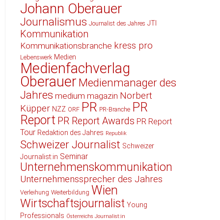
Johann Oberauer
Journalismus
JTI
Journalist des Jahres
Kommunikation
kress pro
Kommunikationsbranche
Medien
Lebenswerk
Medienfachverlag
Oberauer
Medienmanager des
Jahres
Norbert
medium magazin
PR
PR
Küpper
NZZ
ORF
PR-Branche
Report
PR Report Awards
PR Report
Tour
Redaktion des Jahres
Republik
Schweizer Journalist
Schweizer
Seminar
Journalist:in
Unternehmenskommunikation
Unternehmenssprecher des Jahres
Wien
Verleihung
Weiterbildung
Wirtschaftsjournalist
Young
Professionals
Österreichs Journalist:in