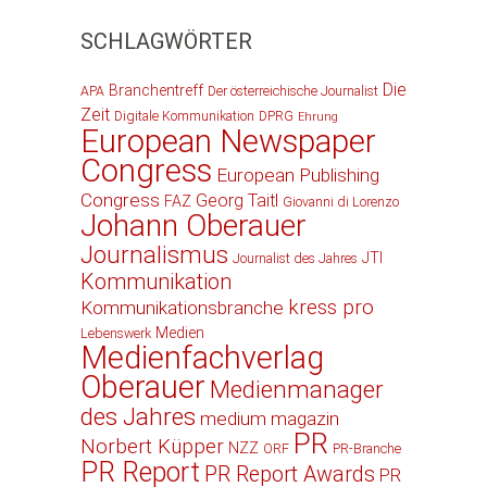
SCHLAGWÖRTER
Die
Branchentreff
APA
Der österreichische Journalist
Zeit
Digitale Kommunikation
DPRG
Ehrung
European Newspaper
Congress
European Publishing
Congress
Georg Taitl
FAZ
Giovanni di Lorenzo
Johann Oberauer
Journalismus
JTI
Journalist des Jahres
Kommunikation
kress pro
Kommunikationsbranche
Medien
Lebenswerk
Medienfachverlag
Oberauer
Medienmanager
des Jahres
medium magazin
PR
Norbert Küpper
NZZ
ORF
PR-Branche
PR Report
PR Report Awards
PR