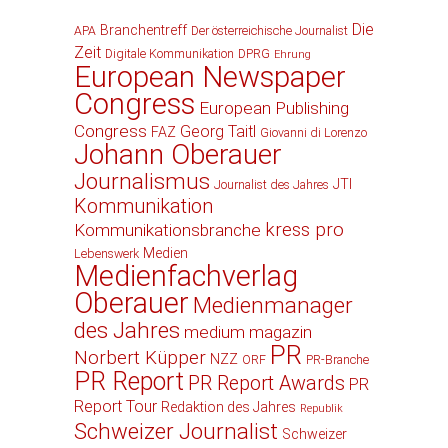
Die
Branchentreff
APA
Der österreichische Journalist
Zeit
Digitale Kommunikation
DPRG
Ehrung
European Newspaper
Congress
European Publishing
Congress
Georg Taitl
FAZ
Giovanni di Lorenzo
Johann Oberauer
Journalismus
JTI
Journalist des Jahres
Kommunikation
kress pro
Kommunikationsbranche
Medien
Lebenswerk
Medienfachverlag
Oberauer
Medienmanager
des Jahres
medium magazin
PR
Norbert Küpper
NZZ
ORF
PR-Branche
PR Report
PR Report Awards
PR
Report Tour
Redaktion des Jahres
Republik
Schweizer Journalist
Schweizer