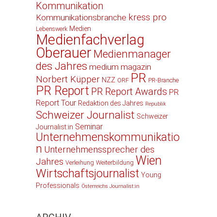
Kommunikation
kress pro
Kommunikationsbranche
Medien
Lebenswerk
Medienfachverlag
Oberauer
Medienmanager
des Jahres
medium magazin
PR
Norbert Küpper
NZZ
ORF
PR-Branche
PR Report
PR Report Awards
PR
Report Tour
Redaktion des Jahres
Republik
Schweizer Journalist
Schweizer
Seminar
Journalist:in
Unternehmenskommunikatio
n
Unternehmenssprecher des
Wien
Jahres
Verleihung
Weiterbildung
Wirtschaftsjournalist
Young
Professionals
Österreichs Journalist:in