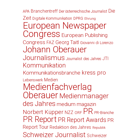
Die
Branchentreff
APA
Der österreichische Journalist
Zeit
Digitale Kommunikation
DPRG
Ehrung
European Newspaper
Congress
European Publishing
Congress
Georg Taitl
FAZ
Giovanni di Lorenzo
Johann Oberauer
Journalismus
JTI
Journalist des Jahres
Kommunikation
kress pro
Kommunikationsbranche
Medien
Lebenswerk
Medienfachverlag
Oberauer
Medienmanager
des Jahres
medium magazin
PR
Norbert Küpper
NZZ
ORF
PR-Branche
PR Report
PR Report Awards
PR
Report Tour
Redaktion des Jahres
Republik
Schweizer Journalist
Schweizer