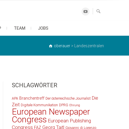
Youtube
P
TEAM
JOBS
oberauer
>
Landeszentralen
SCHLAGWÖRTER
Die
Branchentreff
APA
Der österreichische Journalist
Zeit
Digitale Kommunikation
DPRG
Ehrung
European Newspaper
Congress
European Publishing
Congress
Georg Taitl
FAZ
Giovanni di Lorenzo