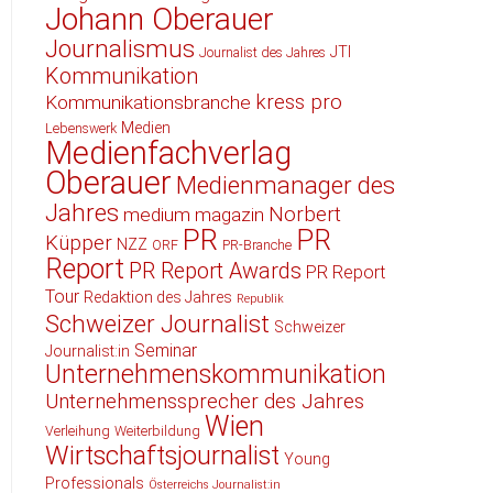
Johann Oberauer
Journalismus
JTI
Journalist des Jahres
Kommunikation
kress pro
Kommunikationsbranche
Medien
Lebenswerk
Medienfachverlag
Oberauer
Medienmanager des
Jahres
Norbert
medium magazin
PR
PR
Küpper
NZZ
ORF
PR-Branche
Report
PR Report Awards
PR Report
Tour
Redaktion des Jahres
Republik
Schweizer Journalist
Schweizer
Seminar
Journalist:in
Unternehmenskommunikation
Unternehmenssprecher des Jahres
Wien
Verleihung
Weiterbildung
Wirtschaftsjournalist
Young
Professionals
Österreichs Journalist:in