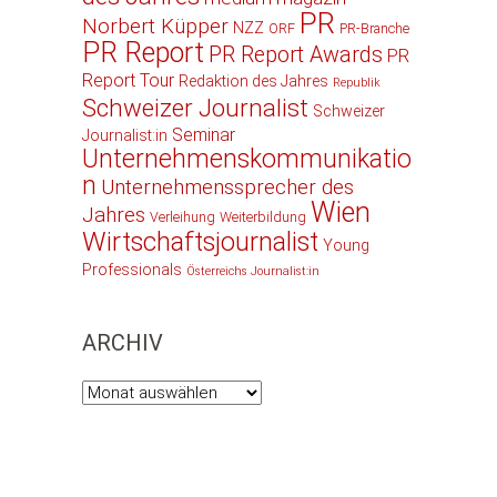
PR
Norbert Küpper
NZZ
ORF
PR-Branche
PR Report
PR Report Awards
PR
Report Tour
Redaktion des Jahres
Republik
Schweizer Journalist
Schweizer
Seminar
Journalist:in
Unternehmenskommunikatio
n
Unternehmenssprecher des
Wien
Jahres
Verleihung
Weiterbildung
Wirtschaftsjournalist
Young
Professionals
Österreichs Journalist:in
ARCHIV
Archiv