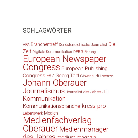
SCHLAGWÖRTER
Die
Branchentreff
APA
Der österreichische Journalist
Zeit
Digitale Kommunikation
DPRG
Ehrung
European Newspaper
Congress
European Publishing
Congress
Georg Taitl
FAZ
Giovanni di Lorenzo
Johann Oberauer
Journalismus
JTI
Journalist des Jahres
Kommunikation
kress pro
Kommunikationsbranche
Medien
Lebenswerk
Medienfachverlag
Oberauer
Medienmanager
des Jahres
medium magazin