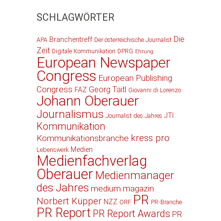
SCHLAGWÖRTER
Die
Branchentreff
APA
Der österreichische Journalist
Zeit
Digitale Kommunikation
DPRG
Ehrung
European Newspaper
Congress
European Publishing
Congress
Georg Taitl
FAZ
Giovanni di Lorenzo
Johann Oberauer
Journalismus
JTI
Journalist des Jahres
Kommunikation
kress pro
Kommunikationsbranche
Medien
Lebenswerk
Medienfachverlag
Oberauer
Medienmanager
des Jahres
medium magazin
PR
Norbert Küpper
NZZ
ORF
PR-Branche
PR Report
PR Report Awards
PR