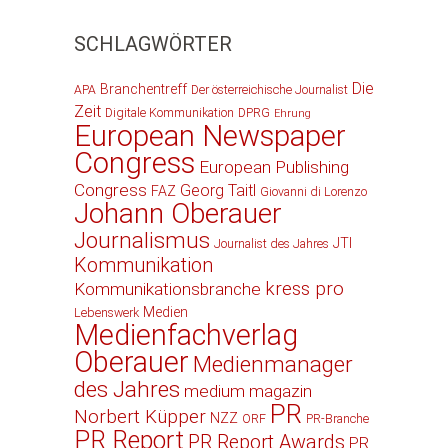
SCHLAGWÖRTER
Die
Branchentreff
APA
Der österreichische Journalist
Zeit
Digitale Kommunikation
DPRG
Ehrung
European Newspaper
Congress
European Publishing
Congress
Georg Taitl
FAZ
Giovanni di Lorenzo
Johann Oberauer
Journalismus
JTI
Journalist des Jahres
Kommunikation
kress pro
Kommunikationsbranche
Medien
Lebenswerk
Medienfachverlag
Oberauer
Medienmanager
des Jahres
medium magazin
PR
Norbert Küpper
NZZ
ORF
PR-Branche
PR Report
PR Report Awards
PR