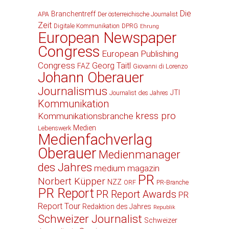
Die
Branchentreff
APA
Der österreichische Journalist
Zeit
Digitale Kommunikation
DPRG
Ehrung
European Newspaper
Congress
European Publishing
Congress
Georg Taitl
FAZ
Giovanni di Lorenzo
Johann Oberauer
Journalismus
JTI
Journalist des Jahres
Kommunikation
kress pro
Kommunikationsbranche
Medien
Lebenswerk
Medienfachverlag
Oberauer
Medienmanager
des Jahres
medium magazin
PR
Norbert Küpper
NZZ
ORF
PR-Branche
PR Report
PR Report Awards
PR
Report Tour
Redaktion des Jahres
Republik
Schweizer Journalist
Schweizer