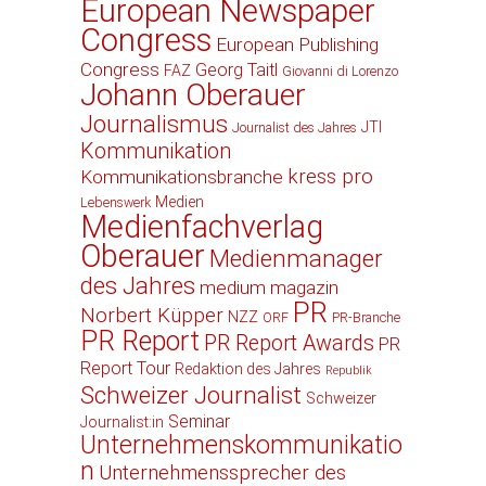
European Newspaper
Congress
European Publishing
Congress
Georg Taitl
FAZ
Giovanni di Lorenzo
Johann Oberauer
Journalismus
JTI
Journalist des Jahres
Kommunikation
kress pro
Kommunikationsbranche
Medien
Lebenswerk
Medienfachverlag
Oberauer
Medienmanager
des Jahres
medium magazin
PR
Norbert Küpper
NZZ
ORF
PR-Branche
PR Report
PR Report Awards
PR
Report Tour
Redaktion des Jahres
Republik
Schweizer Journalist
Schweizer
Seminar
Journalist:in
Unternehmenskommunikatio
n
Unternehmenssprecher des