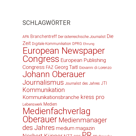
SCHLAGWÖRTER
Die
Branchentreff
APA
Der österreichische Journalist
Zeit
Digitale Kommunikation
DPRG
Ehrung
European Newspaper
Congress
European Publishing
Congress
Georg Taitl
FAZ
Giovanni di Lorenzo
Johann Oberauer
Journalismus
JTI
Journalist des Jahres
Kommunikation
kress pro
Kommunikationsbranche
Medien
Lebenswerk
Medienfachverlag
Oberauer
Medienmanager
des Jahres
medium magazin
PR