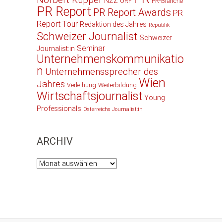
Norbert Küpper
NZZ
ORF
PR-Branche
PR Report
PR Report Awards
PR
Report Tour
Redaktion des Jahres
Republik
Schweizer Journalist
Schweizer
Seminar
Journalist:in
Unternehmenskommunikatio
n
Unternehmenssprecher des
Wien
Jahres
Verleihung
Weiterbildung
Wirtschaftsjournalist
Young
Professionals
Österreichs Journalist:in
ARCHIV
Archiv