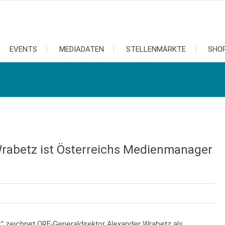
EVENTS
MEDIADATEN
STELLENMÄRKTE
SHO
Wrabetz ist Österreichs Medienmanager
“ zeichnet ORF-Generaldirektor Alexander Wrabetz als