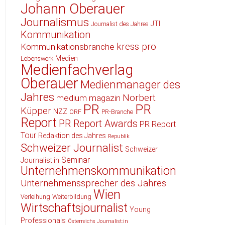
Johann Oberauer
Journalismus
JTI
Journalist des Jahres
Kommunikation
kress pro
Kommunikationsbranche
Medien
Lebenswerk
Medienfachverlag
Oberauer
Medienmanager des
Jahres
Norbert
medium magazin
PR
PR
Küpper
NZZ
ORF
PR-Branche
Report
PR Report Awards
PR Report
Tour
Redaktion des Jahres
Republik
Schweizer Journalist
Schweizer
Seminar
Journalist:in
Unternehmenskommunikation
Unternehmenssprecher des Jahres
Wien
Verleihung
Weiterbildung
Wirtschaftsjournalist
Young
Professionals
Österreichs Journalist:in