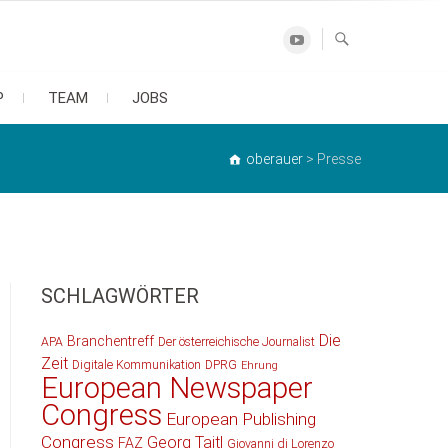
Youtube
P
TEAM
JOBS
oberauer
>
Presse
SCHLAGWÖRTER
Die
Branchentreff
APA
Der österreichische Journalist
Zeit
Digitale Kommunikation
DPRG
Ehrung
European Newspaper
Congress
European Publishing
Congress
Georg Taitl
FAZ
Giovanni di Lorenzo