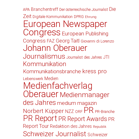
Die
Branchentreff
APA
Der österreichische Journalist
Zeit
Digitale Kommunikation
DPRG
Ehrung
European Newspaper
Congress
European Publishing
Congress
Georg Taitl
FAZ
Giovanni di Lorenzo
Johann Oberauer
Journalismus
JTI
Journalist des Jahres
Kommunikation
kress pro
Kommunikationsbranche
Medien
Lebenswerk
Medienfachverlag
Oberauer
Medienmanager
des Jahres
medium magazin
PR
Norbert Küpper
NZZ
ORF
PR-Branche
PR Report
PR Report Awards
PR
Report Tour
Redaktion des Jahres
Republik
Schweizer Journalist
Schweizer