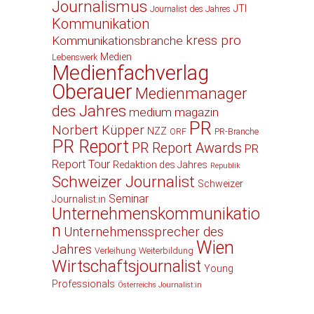
Journalismus
JTI
Journalist des Jahres
Kommunikation
kress pro
Kommunikationsbranche
Medien
Lebenswerk
Medienfachverlag
Oberauer
Medienmanager
des Jahres
medium magazin
PR
Norbert Küpper
NZZ
ORF
PR-Branche
PR Report
PR Report Awards
PR
Report Tour
Redaktion des Jahres
Republik
Schweizer Journalist
Schweizer
Seminar
Journalist:in
Unternehmenskommunikatio
n
Unternehmenssprecher des
Wien
Jahres
Verleihung
Weiterbildung
Wirtschaftsjournalist
Young
Professionals
Österreichs Journalist:in