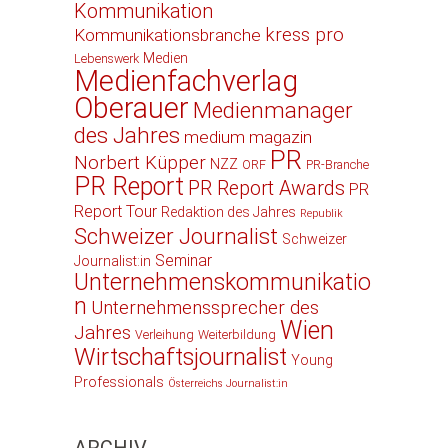
Kommunikation
kress pro
Kommunikationsbranche
Medien
Lebenswerk
Medienfachverlag
Oberauer
Medienmanager
des Jahres
medium magazin
PR
Norbert Küpper
NZZ
ORF
PR-Branche
PR Report
PR Report Awards
PR
Report Tour
Redaktion des Jahres
Republik
Schweizer Journalist
Schweizer
Seminar
Journalist:in
Unternehmenskommunikatio
n
Unternehmenssprecher des
Wien
Jahres
Verleihung
Weiterbildung
Wirtschaftsjournalist
Young
Professionals
Österreichs Journalist:in