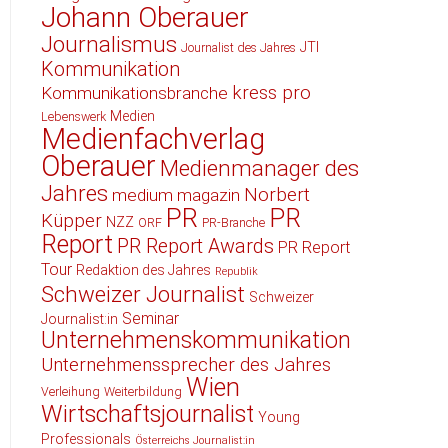
Johann Oberauer
Journalismus
JTI
Journalist des Jahres
Kommunikation
kress pro
Kommunikationsbranche
Medien
Lebenswerk
Medienfachverlag
Oberauer
Medienmanager des
Jahres
Norbert
medium magazin
PR
PR
Küpper
NZZ
ORF
PR-Branche
Report
PR Report Awards
PR Report
Tour
Redaktion des Jahres
Republik
Schweizer Journalist
Schweizer
Seminar
Journalist:in
Unternehmenskommunikation
Unternehmenssprecher des Jahres
Wien
Verleihung
Weiterbildung
Wirtschaftsjournalist
Young
Professionals
Österreichs Journalist:in