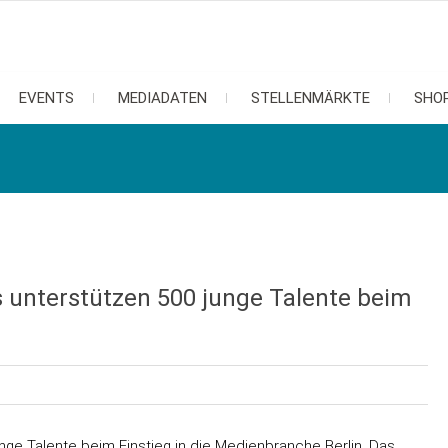
EVENTS
MEDIADATEN
STELLENMÄRKTE
SHO
 unterstützen 500 junge Talente beim
ge Talente beim Einstieg in die Medienbranche Berlin. Das