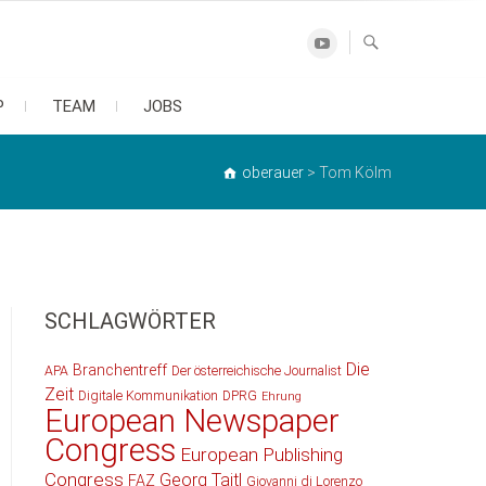
Youtube
P
TEAM
JOBS
oberauer
>
Tom Kölm
SCHLAGWÖRTER
Die
Branchentreff
APA
Der österreichische Journalist
Zeit
Digitale Kommunikation
DPRG
Ehrung
European Newspaper
Congress
European Publishing
Congress
Georg Taitl
FAZ
Giovanni di Lorenzo