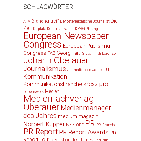
SCHLAGWÖRTER
Die
Branchentreff
APA
Der österreichische Journalist
Zeit
Digitale Kommunikation
DPRG
Ehrung
European Newspaper
Congress
European Publishing
Congress
Georg Taitl
FAZ
Giovanni di Lorenzo
Johann Oberauer
Journalismus
JTI
Journalist des Jahres
Kommunikation
kress pro
Kommunikationsbranche
Medien
Lebenswerk
Medienfachverlag
Oberauer
Medienmanager
des Jahres
medium magazin
PR
Norbert Küpper
NZZ
ORF
PR-Branche
PR Report
PR Report Awards
PR
Report Tour
Redaktion des Jahres
Republik