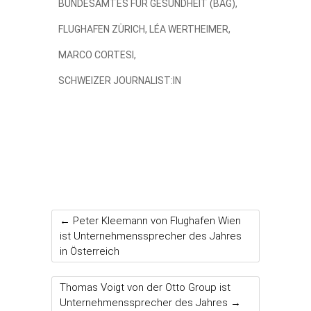
BUNDESAMTES FÜR GESUNDHEIT (BAG)
,
FLUGHAFEN ZÜRICH
,
LÉA WERTHEIMER
,
MARCO CORTESI
,
SCHWEIZER JOURNALIST:IN
←
Peter Kleemann von Flughafen Wien
ist Unternehmenssprecher des Jahres
in Österreich
Thomas Voigt von der Otto Group ist
Unternehmenssprecher des Jahres
→