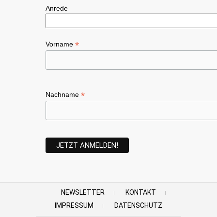
Anrede
*
Vorname
*
Nachname
NEWSLETTER
KONTAKT
IMPRESSUM
DATENSCHUTZ