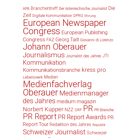
Die
Branchentreff
APA
Der österreichische Journalist
Zeit
Digitale Kommunikation
DPRG
Ehrung
European Newspaper
Congress
European Publishing
Congress
Georg Taitl
FAZ
Giovanni di Lorenzo
Johann Oberauer
Journalismus
JTI
Journalist des Jahres
Kommunikation
kress pro
Kommunikationsbranche
Medien
Lebenswerk
Medienfachverlag
Oberauer
Medienmanager
des Jahres
medium magazin
PR
Norbert Küpper
NZZ
ORF
PR-Branche
PR Report
PR Report Awards
PR
Report Tour
Redaktion des Jahres
Republik
Schweizer Journalist
Schweizer