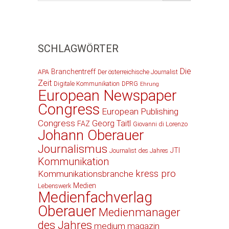
SCHLAGWÖRTER
Die
Branchentreff
APA
Der österreichische Journalist
Zeit
Digitale Kommunikation
DPRG
Ehrung
European Newspaper
Congress
European Publishing
Congress
Georg Taitl
FAZ
Giovanni di Lorenzo
Johann Oberauer
Journalismus
JTI
Journalist des Jahres
Kommunikation
kress pro
Kommunikationsbranche
Medien
Lebenswerk
Medienfachverlag
Oberauer
Medienmanager
des Jahres
medium magazin