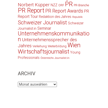
PR
Norbert Küpper
NZZ
ORF
PR-Branche
PR Report
PR Report Awards
PR
Report Tour
Redaktion des Jahres
Republik
Schweizer Journalist
Schweizer
Seminar
Journalist:in
Unternehmenskommunikatio
n
Unternehmenssprecher des
Wien
Jahres
Verleihung
Weiterbildung
Wirtschaftsjournalist
Young
Professionals
Österreichs Journalist:in
ARCHIV
Archiv