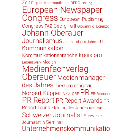
Zeit
Digitale Kommunikation
DPRG
Ehrung
European Newspaper
Congress
European Publishing
Congress
Georg Taitl
FAZ
Giovanni di Lorenzo
Johann Oberauer
Journalismus
JTI
Journalist des Jahres
Kommunikation
kress pro
Kommunikationsbranche
Medien
Lebenswerk
Medienfachverlag
Oberauer
Medienmanager
des Jahres
medium magazin
PR
Norbert Küpper
NZZ
ORF
PR-Branche
PR Report
PR Report Awards
PR
Report Tour
Redaktion des Jahres
Republik
Schweizer Journalist
Schweizer
Seminar
Journalist:in
Unternehmenskommunikatio