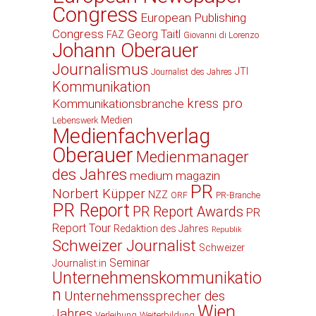
Congress
European Publishing
Congress
Georg Taitl
FAZ
Giovanni di Lorenzo
Johann Oberauer
Journalismus
JTI
Journalist des Jahres
Kommunikation
kress pro
Kommunikationsbranche
Medien
Lebenswerk
Medienfachverlag
Oberauer
Medienmanager
des Jahres
medium magazin
PR
Norbert Küpper
NZZ
ORF
PR-Branche
PR Report
PR Report Awards
PR
Report Tour
Redaktion des Jahres
Republik
Schweizer Journalist
Schweizer
Seminar
Journalist:in
Unternehmenskommunikatio
n
Unternehmenssprecher des
Wien
Jahres
Verleihung
Weiterbildung