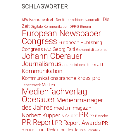
SCHLAGWÖRTER
Die
Branchentreff
APA
Der österreichische Journalist
Zeit
Digitale Kommunikation
DPRG
Ehrung
European Newspaper
Congress
European Publishing
Congress
Georg Taitl
FAZ
Giovanni di Lorenzo
Johann Oberauer
Journalismus
JTI
Journalist des Jahres
Kommunikation
kress pro
Kommunikationsbranche
Medien
Lebenswerk
Medienfachverlag
Oberauer
Medienmanager
des Jahres
medium magazin
PR
Norbert Küpper
NZZ
ORF
PR-Branche
PR Report
PR Report Awards
PR
Report Tour
Redaktion des Jahres
Republik