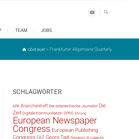
Youtube
P
TEAM
JOBS
oberauer
>
Frankfurter Allgemeine Quarterly
SCHLAGWÖRTER
Die
Branchentreff
APA
Der österreichische Journalist
Zeit
Digitale Kommunikation
DPRG
Ehrung
European Newspaper
Congress
European Publishing
Congress
Georg Taitl
FAZ
Giovanni di Lorenzo