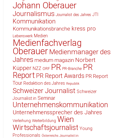
Johann Oberauer
Journalismus
JTI
Journalist des Jahres
Kommunikation
kress pro
Kommunikationsbranche
Medien
Lebenswerk
Medienfachverlag
Oberauer
Medienmanager des
Jahres
Norbert
medium magazin
PR
PR
Küpper
NZZ
ORF
PR-Branche
Report
PR Report Awards
PR Report
Tour
Redaktion des Jahres
Republik
Schweizer Journalist
Schweizer
Seminar
Journalist:in
Unternehmenskommunikation
Unternehmenssprecher des Jahres
Wien
Verleihung
Weiterbildung
Wirtschaftsjournalist
Young
Professionals
Österreichs Journalist:in