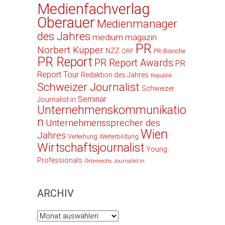
Medienfachverlag
Oberauer
Medienmanager
des Jahres
medium magazin
PR
Norbert Küpper
NZZ
ORF
PR-Branche
PR Report
PR Report Awards
PR
Report Tour
Redaktion des Jahres
Republik
Schweizer Journalist
Schweizer
Seminar
Journalist:in
Unternehmenskommunikatio
n
Unternehmenssprecher des
Wien
Jahres
Verleihung
Weiterbildung
Wirtschaftsjournalist
Young
Professionals
Österreichs Journalist:in
ARCHIV
Archiv