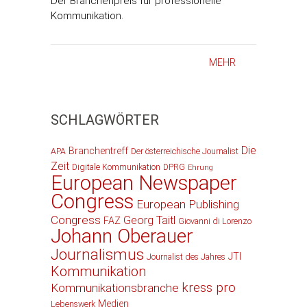
Der Branchenpreis für professionelle
Kommunikation.
MEHR
SCHLAGWÖRTER
Die
Branchentreff
APA
Der österreichische Journalist
Zeit
Digitale Kommunikation
DPRG
Ehrung
European Newspaper
Congress
European Publishing
Congress
Georg Taitl
FAZ
Giovanni di Lorenzo
Johann Oberauer
Journalismus
JTI
Journalist des Jahres
Kommunikation
kress pro
Kommunikationsbranche
Medien
Lebenswerk