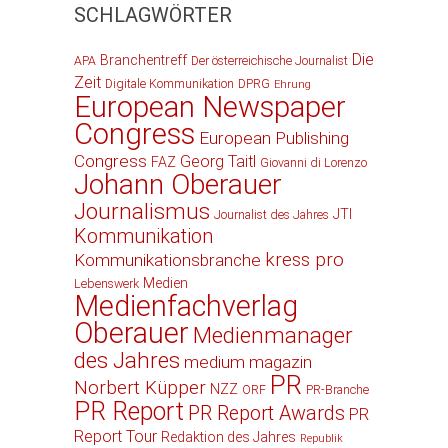
SCHLAGWÖRTER
Die
Branchentreff
APA
Der österreichische Journalist
Zeit
Digitale Kommunikation
DPRG
Ehrung
European Newspaper
Congress
European Publishing
Congress
Georg Taitl
FAZ
Giovanni di Lorenzo
Johann Oberauer
Journalismus
JTI
Journalist des Jahres
Kommunikation
kress pro
Kommunikationsbranche
Medien
Lebenswerk
Medienfachverlag
Oberauer
Medienmanager
des Jahres
medium magazin
PR
Norbert Küpper
NZZ
ORF
PR-Branche
PR Report
PR Report Awards
PR
Report Tour
Redaktion des Jahres
Republik