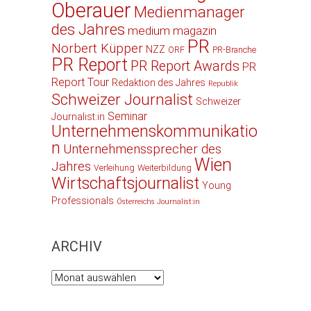
Oberauer
Medienmanager
des Jahres
medium magazin
PR
Norbert Küpper
NZZ
ORF
PR-Branche
PR Report
PR Report Awards
PR
Report Tour
Redaktion des Jahres
Republik
Schweizer Journalist
Schweizer
Seminar
Journalist:in
Unternehmenskommunikatio
n
Unternehmenssprecher des
Wien
Jahres
Verleihung
Weiterbildung
Wirtschaftsjournalist
Young
Professionals
Österreichs Journalist:in
ARCHIV
Archiv