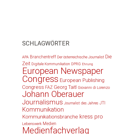
SCHLAGWÖRTER
Die
Branchentreff
APA
Der österreichische Journalist
Zeit
Digitale Kommunikation
DPRG
Ehrung
European Newspaper
Congress
European Publishing
Congress
Georg Taitl
FAZ
Giovanni di Lorenzo
Johann Oberauer
Journalismus
JTI
Journalist des Jahres
Kommunikation
kress pro
Kommunikationsbranche
Medien
Lebenswerk
Medienfachverlag