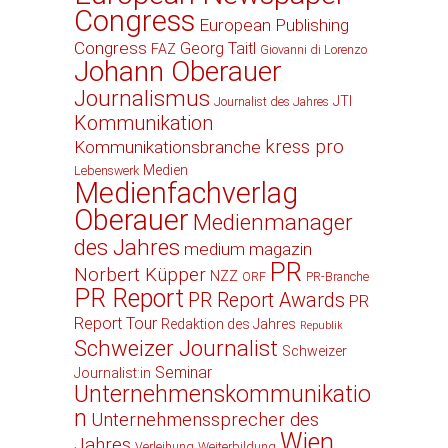
Congress
European Publishing
Congress
Georg Taitl
FAZ
Giovanni di Lorenzo
Johann Oberauer
Journalismus
JTI
Journalist des Jahres
Kommunikation
kress pro
Kommunikationsbranche
Medien
Lebenswerk
Medienfachverlag
Oberauer
Medienmanager
des Jahres
medium magazin
PR
Norbert Küpper
NZZ
ORF
PR-Branche
PR Report
PR Report Awards
PR
Report Tour
Redaktion des Jahres
Republik
Schweizer Journalist
Schweizer
Seminar
Journalist:in
Unternehmenskommunikatio
n
Unternehmenssprecher des
Wien
Jahres
Verleihung
Weiterbildung