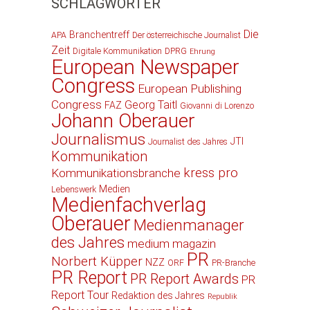
SCHLAGWÖRTER
Die
Branchentreff
APA
Der österreichische Journalist
Zeit
Digitale Kommunikation
DPRG
Ehrung
European Newspaper
Congress
European Publishing
Congress
Georg Taitl
FAZ
Giovanni di Lorenzo
Johann Oberauer
Journalismus
JTI
Journalist des Jahres
Kommunikation
kress pro
Kommunikationsbranche
Medien
Lebenswerk
Medienfachverlag
Oberauer
Medienmanager
des Jahres
medium magazin
PR
Norbert Küpper
NZZ
ORF
PR-Branche
PR Report
PR Report Awards
PR
Report Tour
Redaktion des Jahres
Republik