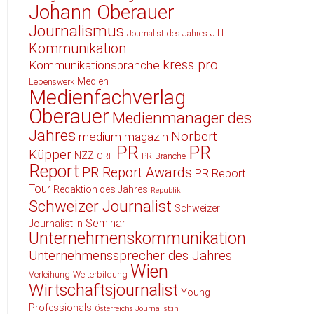
Johann Oberauer
Journalismus
JTI
Journalist des Jahres
Kommunikation
kress pro
Kommunikationsbranche
Medien
Lebenswerk
Medienfachverlag
Oberauer
Medienmanager des
Jahres
Norbert
medium magazin
PR
PR
Küpper
NZZ
ORF
PR-Branche
Report
PR Report Awards
PR Report
Tour
Redaktion des Jahres
Republik
Schweizer Journalist
Schweizer
Seminar
Journalist:in
Unternehmenskommunikation
Unternehmenssprecher des Jahres
Wien
Verleihung
Weiterbildung
Wirtschaftsjournalist
Young
Professionals
Österreichs Journalist:in