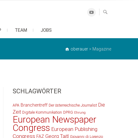
Youtube
P
TEAM
JOBS
oberauer
>
Magazine
SCHLAGWÖRTER
Die
Branchentreff
APA
Der österreichische Journalist
Zeit
Digitale Kommunikation
DPRG
Ehrung
European Newspaper
Congress
European Publishing
Congress
Georg Taitl
FAZ
Giovanni di Lorenzo