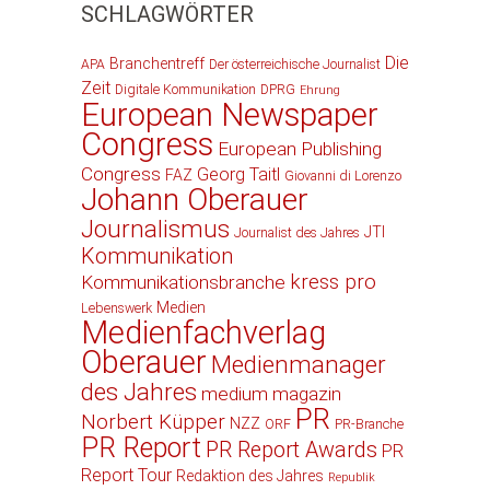
SCHLAGWÖRTER
Die
Branchentreff
APA
Der österreichische Journalist
Zeit
Digitale Kommunikation
DPRG
Ehrung
European Newspaper
Congress
European Publishing
Congress
Georg Taitl
FAZ
Giovanni di Lorenzo
Johann Oberauer
Journalismus
JTI
Journalist des Jahres
Kommunikation
kress pro
Kommunikationsbranche
Medien
Lebenswerk
Medienfachverlag
Oberauer
Medienmanager
des Jahres
medium magazin
PR
Norbert Küpper
NZZ
ORF
PR-Branche
PR Report
PR Report Awards
PR
Report Tour
Redaktion des Jahres
Republik