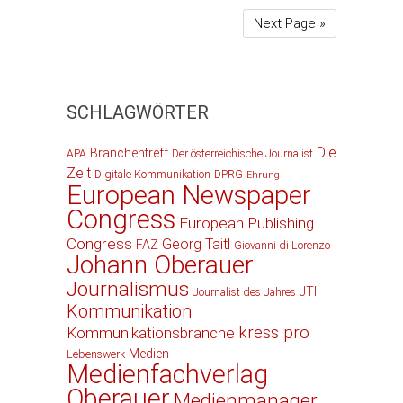
Next Page »
SCHLAGWÖRTER
Die
Branchentreff
APA
Der österreichische Journalist
Zeit
Digitale Kommunikation
DPRG
Ehrung
European Newspaper
Congress
European Publishing
Congress
Georg Taitl
FAZ
Giovanni di Lorenzo
Johann Oberauer
Journalismus
JTI
Journalist des Jahres
Kommunikation
kress pro
Kommunikationsbranche
Medien
Lebenswerk
Medienfachverlag
Oberauer
Medienmanager