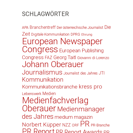
SCHLAGWÖRTER
Die
Branchentreff
APA
Der österreichische Journalist
Zeit
Digitale Kommunikation
DPRG
Ehrung
European Newspaper
Congress
European Publishing
Congress
Georg Taitl
FAZ
Giovanni di Lorenzo
Johann Oberauer
Journalismus
JTI
Journalist des Jahres
Kommunikation
kress pro
Kommunikationsbranche
Medien
Lebenswerk
Medienfachverlag
Oberauer
Medienmanager
des Jahres
medium magazin
PR
Norbert Küpper
NZZ
ORF
PR-Branche
PR Report
PR Report Awards
PR