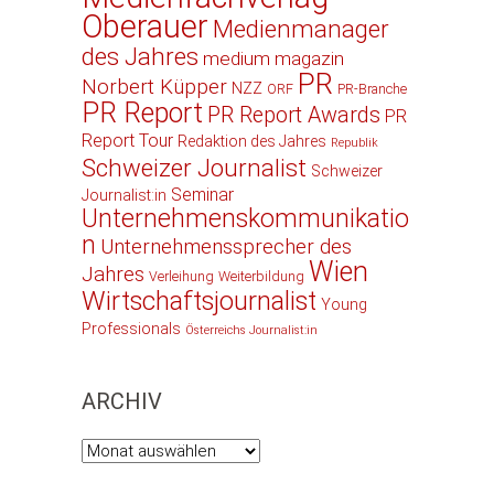
Oberauer
Medienmanager
des Jahres
medium magazin
PR
Norbert Küpper
NZZ
ORF
PR-Branche
PR Report
PR Report Awards
PR
Report Tour
Redaktion des Jahres
Republik
Schweizer Journalist
Schweizer
Seminar
Journalist:in
Unternehmenskommunikatio
n
Unternehmenssprecher des
Wien
Jahres
Verleihung
Weiterbildung
Wirtschaftsjournalist
Young
Professionals
Österreichs Journalist:in
ARCHIV
Archiv