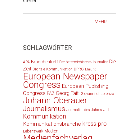
stehen.
MEHR
SCHLAGWÖRTER
Die
Branchentreff
APA
Der österreichische Journalist
Zeit
Digitale Kommunikation
DPRG
Ehrung
European Newspaper
Congress
European Publishing
Congress
Georg Taitl
FAZ
Giovanni di Lorenzo
Johann Oberauer
Journalismus
JTI
Journalist des Jahres
Kommunikation
kress pro
Kommunikationsbranche
Medien
Lebenswerk
Medienfachverlag