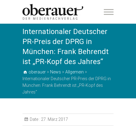
oberauer
Internationaler Deutscher
PR-Preis der DPRG in
München: Frank Behrendt
ist „PR-Kopf des Jahres“
oberauer
>
News
>
Allgemein
>
Internationaler Deutscher PR-Preis der DPRG in
München: Frank Behrendt ist „PR-Kopf des
Jahres“
Date :
27. März 2017