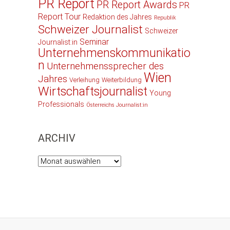
PR Report
PR Report Awards
PR
Report Tour
Redaktion des Jahres
Republik
Schweizer Journalist
Schweizer
Seminar
Journalist:in
Unternehmenskommunikatio
n
Unternehmenssprecher des
Wien
Jahres
Verleihung
Weiterbildung
Wirtschaftsjournalist
Young
Professionals
Österreichs Journalist:in
ARCHIV
Archiv