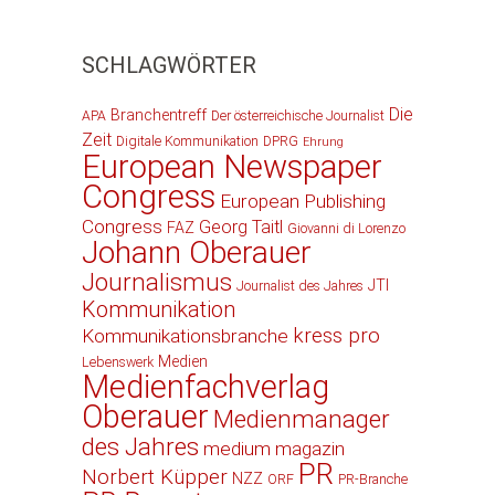
SCHLAGWÖRTER
Die
Branchentreff
APA
Der österreichische Journalist
Zeit
Digitale Kommunikation
DPRG
Ehrung
European Newspaper
Congress
European Publishing
Congress
Georg Taitl
FAZ
Giovanni di Lorenzo
Johann Oberauer
Journalismus
JTI
Journalist des Jahres
Kommunikation
kress pro
Kommunikationsbranche
Medien
Lebenswerk
Medienfachverlag
Oberauer
Medienmanager
des Jahres
medium magazin
PR
Norbert Küpper
NZZ
ORF
PR-Branche