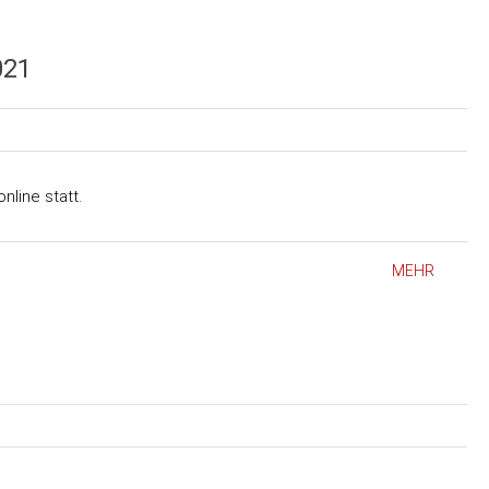
021
nline statt.
MEHR