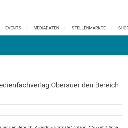
EVENTS
MEDIADATEN
STELLENMÄRKTE
SHO
dienfachverlag Oberauer den Bereich
auer den Bereich „Awards & Formate“ Anfang 2026 kehrt Anna