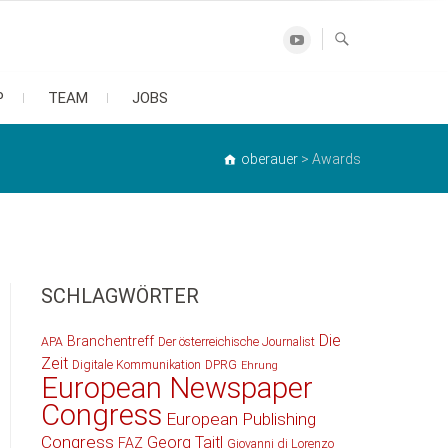
Youtube
P
TEAM
JOBS
oberauer
>
Awards
SCHLAGWÖRTER
Die
Branchentreff
APA
Der österreichische Journalist
Zeit
Digitale Kommunikation
DPRG
Ehrung
European Newspaper
Congress
European Publishing
Congress
Georg Taitl
FAZ
Giovanni di Lorenzo