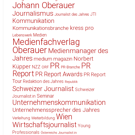
Johann Oberauer
Journalismus
JTI
Journalist des Jahres
Kommunikation
kress pro
Kommunikationsbranche
Medien
Lebenswerk
Medienfachverlag
Oberauer
Medienmanager des
Jahres
Norbert
medium magazin
PR
PR
Küpper
NZZ
ORF
PR-Branche
Report
PR Report Awards
PR Report
Tour
Redaktion des Jahres
Republik
Schweizer Journalist
Schweizer
Seminar
Journalist:in
Unternehmenskommunikation
Unternehmenssprecher des Jahres
Wien
Verleihung
Weiterbildung
Wirtschaftsjournalist
Young
Professionals
Österreichs Journalist:in