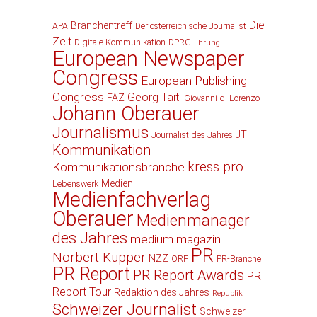
Die
Branchentreff
APA
Der österreichische Journalist
Zeit
Digitale Kommunikation
DPRG
Ehrung
European Newspaper
Congress
European Publishing
Congress
Georg Taitl
FAZ
Giovanni di Lorenzo
Johann Oberauer
Journalismus
JTI
Journalist des Jahres
Kommunikation
kress pro
Kommunikationsbranche
Medien
Lebenswerk
Medienfachverlag
Oberauer
Medienmanager
des Jahres
medium magazin
PR
Norbert Küpper
NZZ
ORF
PR-Branche
PR Report
PR Report Awards
PR
Report Tour
Redaktion des Jahres
Republik
Schweizer Journalist
Schweizer