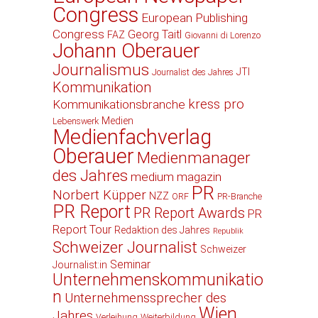
Congress
European Publishing
Congress
Georg Taitl
FAZ
Giovanni di Lorenzo
Johann Oberauer
Journalismus
JTI
Journalist des Jahres
Kommunikation
kress pro
Kommunikationsbranche
Medien
Lebenswerk
Medienfachverlag
Oberauer
Medienmanager
des Jahres
medium magazin
PR
Norbert Küpper
NZZ
ORF
PR-Branche
PR Report
PR Report Awards
PR
Report Tour
Redaktion des Jahres
Republik
Schweizer Journalist
Schweizer
Seminar
Journalist:in
Unternehmenskommunikatio
n
Unternehmenssprecher des
Wien
Jahres
Verleihung
Weiterbildung