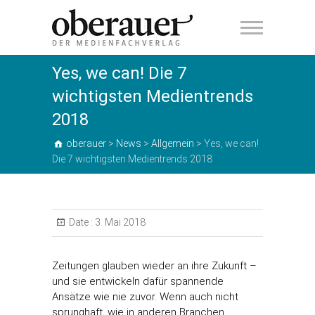
oberauer
Yes, we can! Die 7
wichtigsten Medientrends
2018
oberauer
>
News
>
Allgemein
>
Yes, we can!
Die 7 wichtigsten Medientrends 2018
Date :
3. Mai 2018
Zeitungen glauben wieder an ihre Zukunft –
und sie entwickeln dafür spannende
Ansätze wie nie zuvor. Wenn auch nicht
sprunghaft, wie in anderen Branchen,