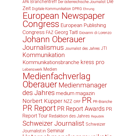
Die
Branchentreff
APA
Der österreichische Journalist
Zeit
Digitale Kommunikation
DPRG
Ehrung
European Newspaper
Congress
European Publishing
Congress
Georg Taitl
FAZ
Giovanni di Lorenzo
Johann Oberauer
Journalismus
JTI
Journalist des Jahres
Kommunikation
kress pro
Kommunikationsbranche
Medien
Lebenswerk
Medienfachverlag
Oberauer
Medienmanager
des Jahres
medium magazin
PR
Norbert Küpper
NZZ
ORF
PR-Branche
PR Report
PR Report Awards
PR
Report Tour
Redaktion des Jahres
Republik
Schweizer Journalist
Schweizer
Seminar
Journalist:in